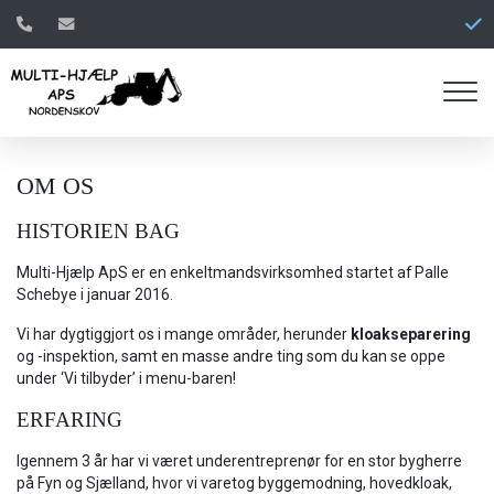
Gå
til
hovedindhold
OM OS
HISTORIEN BAG
Multi-Hjælp ApS er en enkeltmandsvirksomhed startet af Palle
Schebye i januar 2016.
Vi har dygtiggjort os i mange områder, herunder
kloakseparering
og -inspektion, samt en masse andre ting som du kan se oppe
under ‘Vi tilbyder’ i menu-baren!
ERFARING
Igennem 3 år har vi været underentreprenør for en stor bygherre
på Fyn og Sjælland, hvor vi varetog byggemodning, hovedkloak,