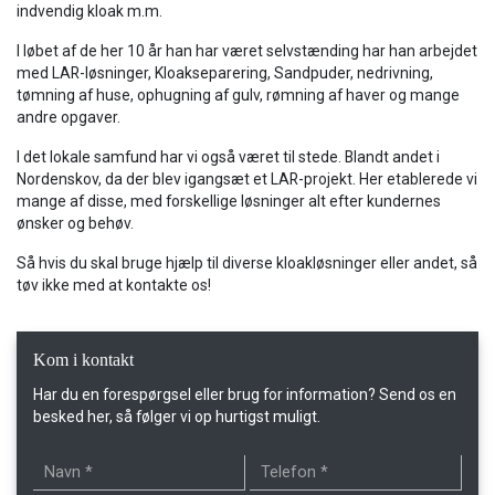
indvendig kloak m.m.
I løbet af de her 10 år han har været selvstænding har han arbejdet
med LAR-løsninger, Kloakseparering, Sandpuder, nedrivning,
tømning af huse, ophugning af gulv, rømning af haver og mange
andre opgaver.
​I det lokale samfund har vi også været til stede. Blandt andet i
Nordenskov, da der blev igangsæt et LAR-projekt. Her etablerede vi
mange af disse, med forskellige løsninger alt efter kundernes
ønsker og behøv.
​Så hvis du skal bruge hjælp til diverse kloakløsninger eller andet, så
tøv ikke med at kontakte os!
Kom i kontakt
Har du en forespørgsel eller brug for information? Send os en
besked her, så følger vi op hurtigst muligt.